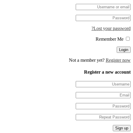
Lost your pa
Not a member yet?
Regis
Register a new 