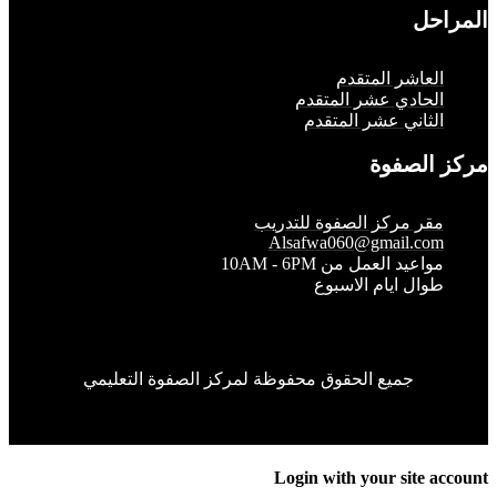
حل
لعاشر المتقدم
لحادي عشر المتقدم
لثاني عشر المتقدم
الصفوة
قر مركز الصفوة للتدريب
Alsafwa060@gmail.co
واعيد العمل من 10AM - 6PM
وال ايام الاسبوع
جميع الحقوق محفوظة لمركز الصفوة التعليمي
Login with your site 