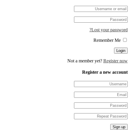
Lost your pa
Not a member yet?
Regis
Register a new 