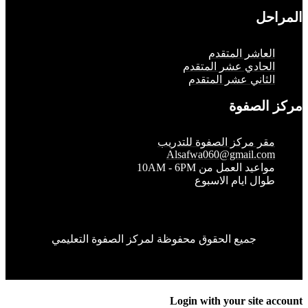
حل
لعاشر المتقدم
لحادي عشر المتقدم
لثاني عشر المتقدم
الصفوة
قر مركز الصفوة للتدريب
Alsafwa060@gmail.co
واعيد العمل من 10AM - 6PM
وال ايام الاسبوع
جميع الحقوق محفوظة لمركز الصفوة التعليمي
Login with your site 