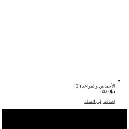
لأحماض والقواعد ( 2 )
.إ
60.00
ضافة إلى السلة