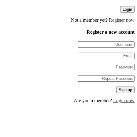
Not a member yet?
Regis
Register a new 
Are you a member?
Log