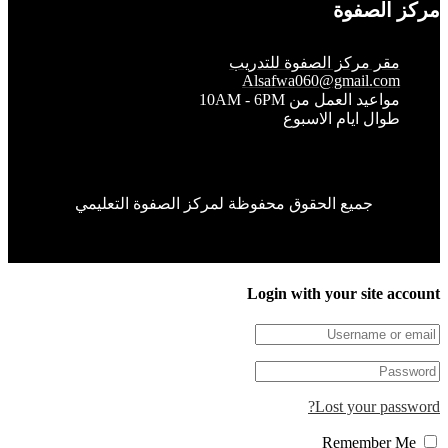
الصفوة
قر مركز الصفوة للتدريب
Alsafwa060@gmail.co
واعيد العمل من 10AM - 6PM
وال ايام الاسبوع
جميع الحقوق محفوظة لمركز الصفوة التعليمي
Login with your site 
Lost your pa