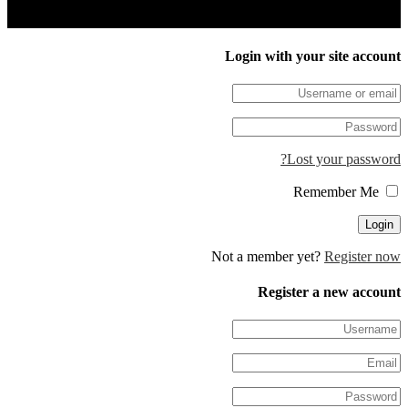
Login with your site 
Lost your pa
Not a member yet?
Regis
Register a new 