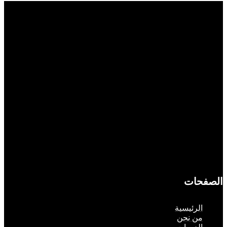
حات
لرئيسية
ن نحن