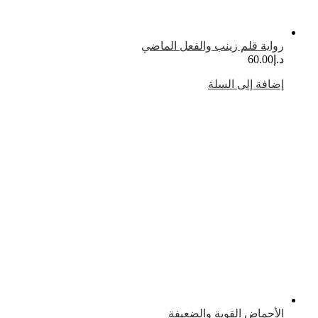
واية قلم زينب والفعل الماضي
.إ
60.00
ضافة إلى السلة
لأحماض القوية والضعيفة