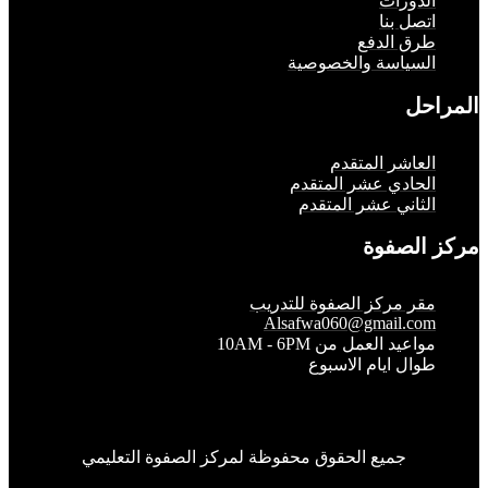
لدورات
تصل بنا
رق الدفع
لسياسة والخصوصية
حل
لعاشر المتقدم
لحادي عشر المتقدم
لثاني عشر المتقدم
الصفوة
قر مركز الصفوة للتدريب
Alsafwa060@gmail.co
واعيد العمل من 10AM - 6PM
وال ايام الاسبوع
جميع الحقوق محفوظة لمركز الصفوة التعليمي