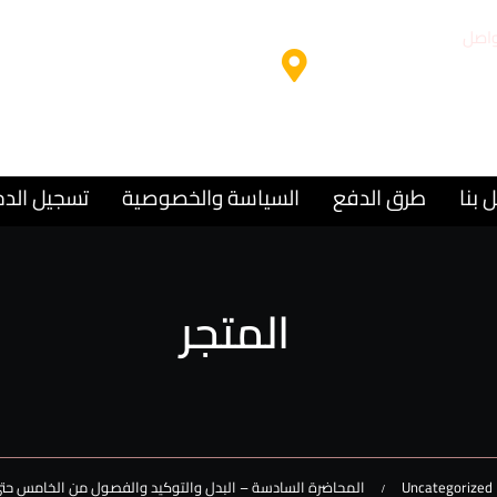
واصل
مقر المركز
9715
الشارقة – المجاز 2
 بنا
طرق الدفع
السياسة والخصوصية
تسجيل الد
المتجر
Uncategorized
المحاضرة السادسة – البدل والتوكيد والفصول من الخامس حتى 