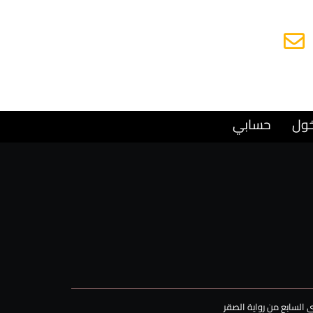
البريد الإلكتروني
Alsafwa060@gmail.com
خول
حسابي
السابع من رواية الصقر