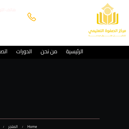
هاتف الت
69224446+
الرئيسية
من نحن
الدورات
اتصل
Home
المتجر