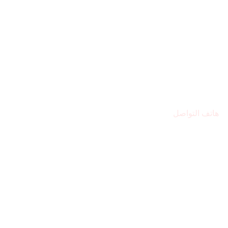
هاتف التواصل
971569224446+
مقر المركز
الشارقة – المجاز 2
البريد الإلكتروني
Alsafwa060@gmail.com