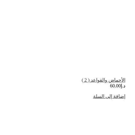
الأحماض والقواعد ( 2 )
د.إ
60.00
إضافة إلى السلة