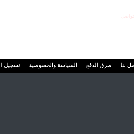
تواصل
مقر المركز
97156
الشارقة – المجاز 2
ل بنا
طرق الدفع
السياسة والخصوصية
تسجيل ا