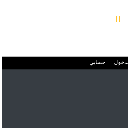
البريد الإلكتروني
Alsafwa060@gmail.com
لدخول
حسابي