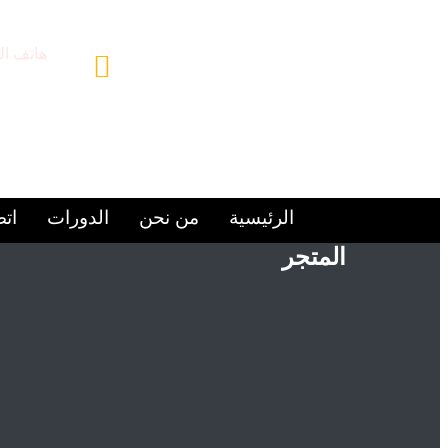
هاتف ال
9224446+
الرئيسية
من نحن
الدورات
اتص
المتجر