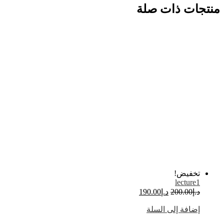
منتجات ذات صلة
تخفيض!
lecture1
السعر
السعر
د.إ
200.00
د.إ
190.00
الأصلي
الحالي
إضافة إلى السلة
هو:
هو:
د.إ200.00.
د.إ190.00.