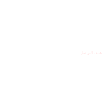
هاتف التواصل
971569224446+
مقر المركز
الشارقة – المجاز 2
البريد الإلكتروني
Alsafwa060@gmail.com