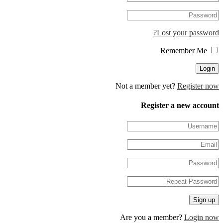
Lost your pa
Not a member yet?
Regis
Register a new 
Are you a member?
Log