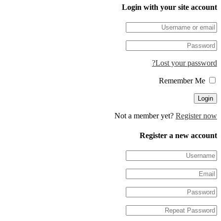
Login with your site 
Lost your pa
Not a member yet?
Regis
Register a new 