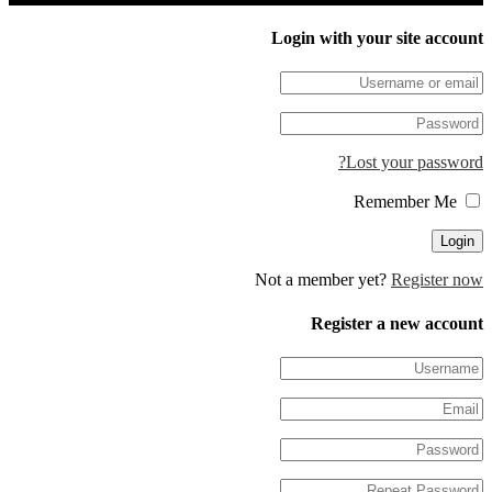
Login with your site 
Lost your pa
Not a member yet?
Regis
Register a new 