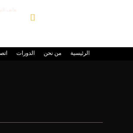
هاتف الت
69224446+
الرئيسية
من نحن
الدورات
اتصل