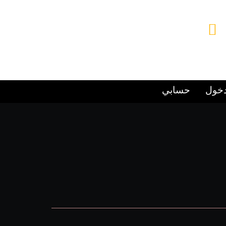
البريد الإلكتروني
Alsafwa060@gmail.com
دخول
حسابي