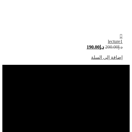
lecture1
د.إ
200.00
د.إ
190.00
إضافة إلى السلة