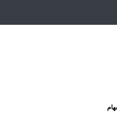
ة وأغراض الاستفهام
هام