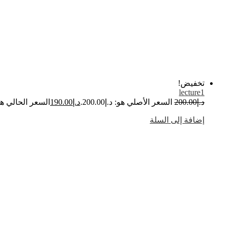
تخفيض!
lecture1
د.إ
200.00
السعر الأصلي هو: د.إ200.00.
د.إ
190.00
السعر الحالي هو: د.إ0
إضافة إلى السلة