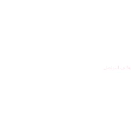
هاتف التواصل
971569224446+
مقر المركز
الشارقة – المجاز 2
البريد الإلكتروني
Alsafwa060@gmail.com