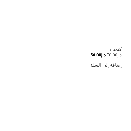
كبمياء
د.إ
70.00
د.إ
50.00
إضافة إلى السلة