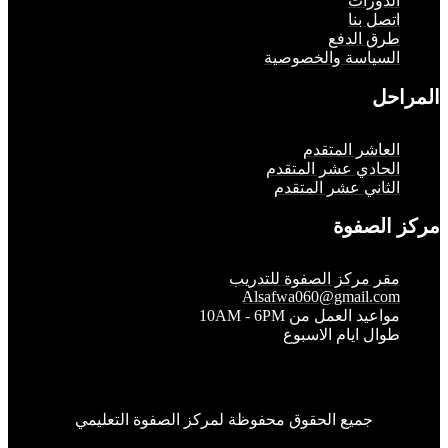
لدورات
تصل بنا
رق الدفع
لسياسة والخصوصية
حل
لعاشر المتقدم
لحادي عشر المتقدم
لثاني عشر المتقدم
الصفوة
قر مركز الصفوة للتدريب
Alsafwa060@gmail.co
واعيد العمل من 10AM - 6PM
وال ايام الاسبوع
جميع الحقوق محفوظة لمركز الصفوة التعليمي