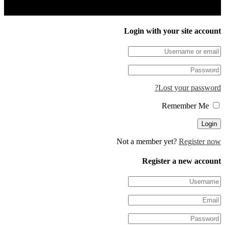
Login with your site 
Lost your pa
Not a member yet?
Regis
Register a new 