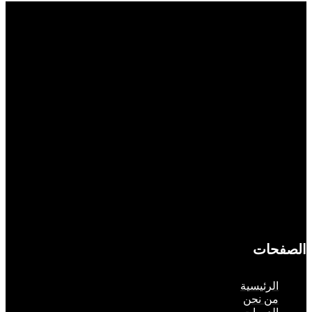
حات
لرئيسية
ن نحن