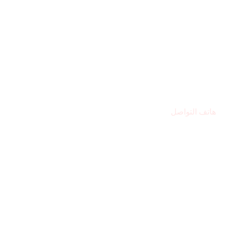
هاتف التواصل
971569224446+
مقر المركز
الشارقة – المجاز 2
البريد الإلكتروني
Alsafwa060@gmail.com