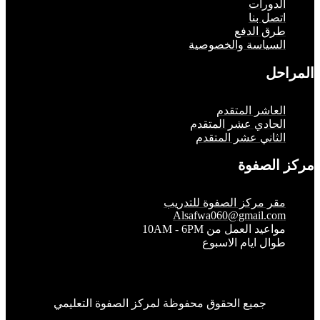
لدورات
تصل بنا
رق الدفع
لسياسة والخصوصية
حل
لعاشر المتقدم
لحادي عشر المتقدم
لثاني عشر المتقدم
الصفوة
قر مركز الصفوة للتدريب
Alsafwa060@gmail.co
واعيد العمل من 10AM - 6PM
وال ايام الاسبوع
جميع الحقوق محفوظة لمركز الصفوة التعليمي