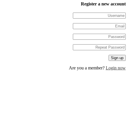
Register a new 
Are you a member?
Log