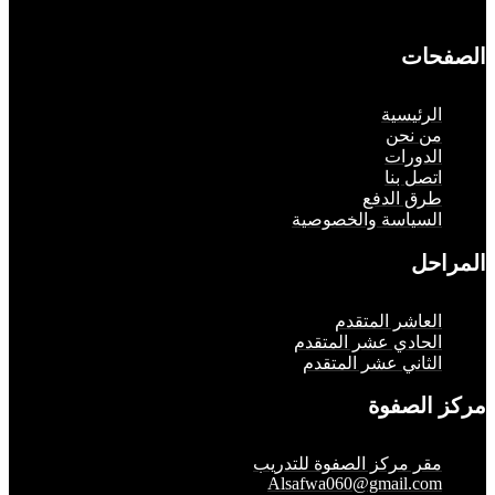
حات
لرئيسية
ن نحن
لدورات
تصل بنا
رق الدفع
لسياسة والخصوصية
حل
لعاشر المتقدم
لحادي عشر المتقدم
لثاني عشر المتقدم
الصفوة
قر مركز الصفوة للتدريب
Alsafwa060@gmail.co