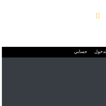
البريد الإلكتروني
Alsafwa060@gmail.com
لدخول
حسابي