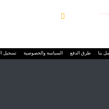
تواصل
مقر المركز
97156
الشارقة – المجاز 2
ل بنا
طرق الدفع
السياسة والخصوصية
تسجيل ا