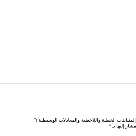
متباينات الخطية واللاخطية والمعادلات الوسيطية )”
شار إليها بـ
*