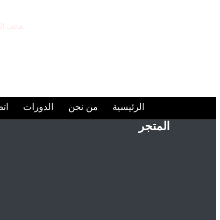
هاتف ال
9224446+
الرئيسية
من نحن
الدورات
اتص
المتجر