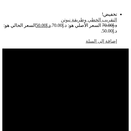
خفيض!
لتقريب الخطي وطريقة نيوتن
.إ
70.00
السعر الأصلي هو: د.إ70.00.
د.إ
50.00
السعر الحالي هو:
إ50.00.
ضافة إلى السلة