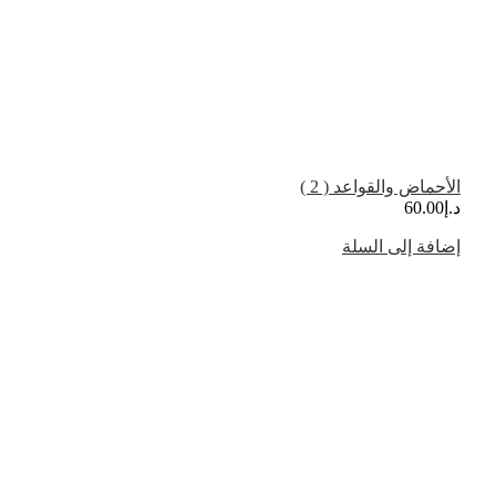
الأحماض والقواعد ( 2 )
د.إ
60.00
إضافة إلى السلة