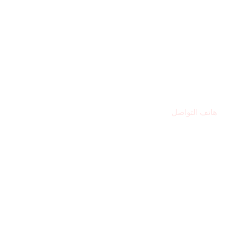
هاتف التواصل
971569224446+
مقر المركز
الشارقة – المجاز 2
البريد الإلكتروني
Alsafwa060@gmail.com