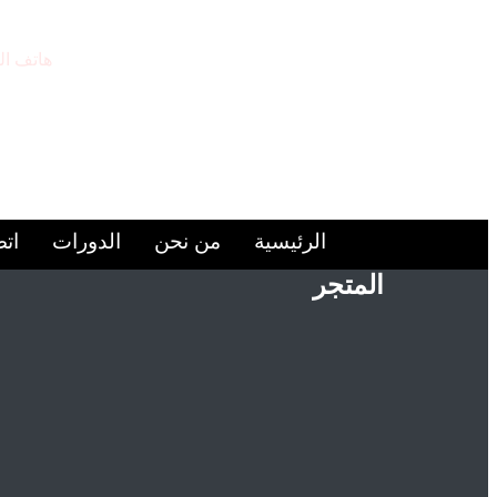
هاتف ال
9224446+
الرئيسية
من نحن
الدورات
اتص
المتجر