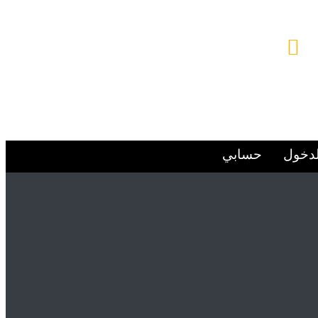
البريد الإلكتروني
Alsafwa060@gmail.com
لدخول
حسابي