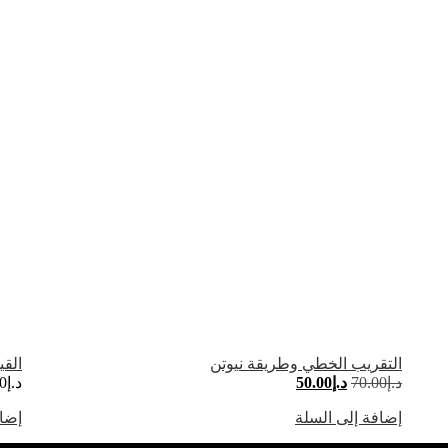
التقريب الخطي وطريقة نيوتن
القي
د.إ
70.00
د.إ
50.00
د.إ
0
إضافة إلى السلة
إضاف