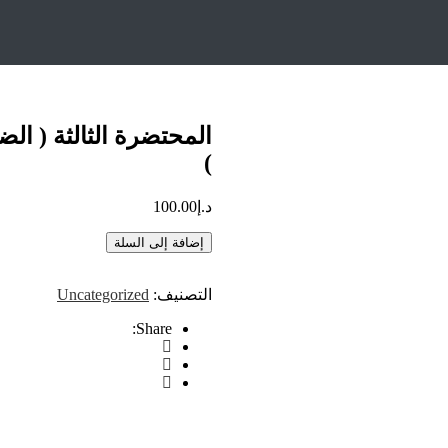
ثة ( الضرب الإتجاهي + بداية الوحدة الثانية )
المحتضرة الثالثة ( الض
)
د.إ
100.00
إضافة إلى السلة
التصنيف:
Uncategorized
Share: