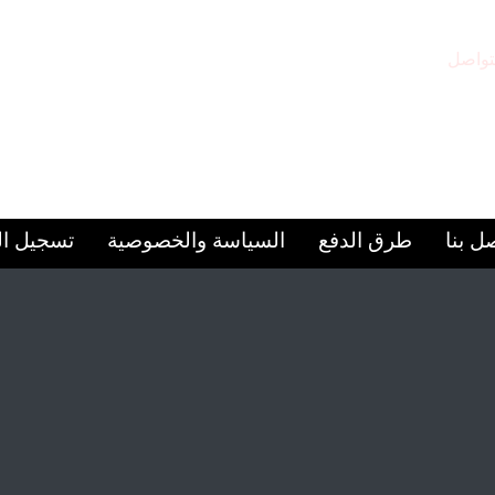
تواصل
مقر المركز
97156
الشارقة – المجاز 2
ل بنا
طرق الدفع
السياسة والخصوصية
تسجيل ا