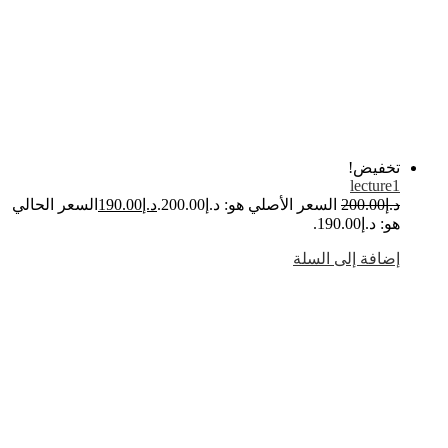
خفيض!
lecture
.إ
200.00
السعر الأصلي هو: د.إ200.00.
د.إ
190.00
السعر الحالي
: د.إ190.00.
ضافة إلى السلة