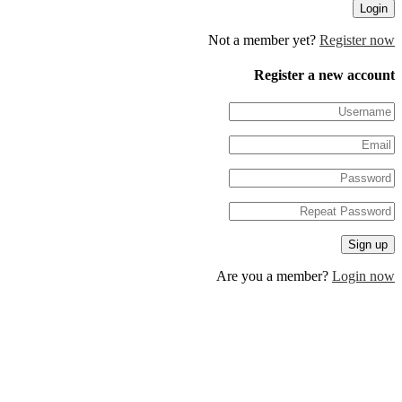
Not a member yet?
Regis
Register a new 
Are you a member?
Log