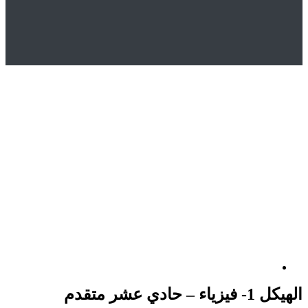
Hom
المتجر
Uncategorized
يكل 1- فيزياء – حادي عشر متقدم
دي عشر متقدم