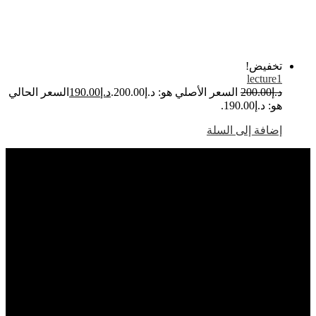
خفيض!
lecture
.إ
200.00
السعر الأصلي هو: د.إ200.00.
د.إ
190.00
السعر الحالي
: د.إ190.00.
ضافة إلى السلة