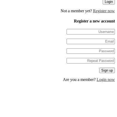
Not a member yet?
Regis
Register a new 
Are you a member?
Log