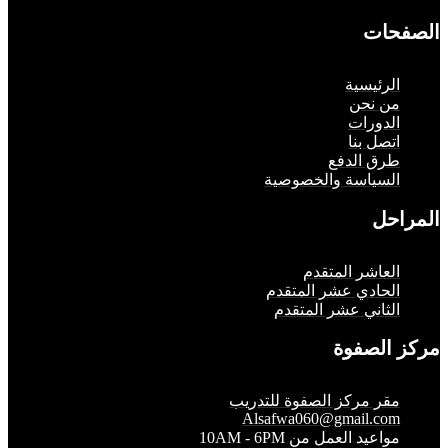
حات
لرئيسية
ن نحن
لدورات
تصل بنا
رق الدفع
لسياسة والخصوصية
حل
لعاشر المتقدم
لحادي عشر المتقدم
لثاني عشر المتقدم
الصفوة
قر مركز الصفوة للتدريب
Alsafwa060@gmail.co
واعيد العمل من 10AM - 6PM