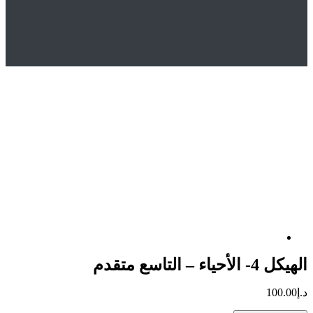
Hom
المتجر
Uncategorized
يكل 4- الأحياء – التاسع متقدم
التاسع متقدم
10