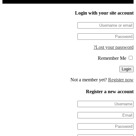
Login with your site 
Lost your pa
Not a member yet?
Regis
Register a new 