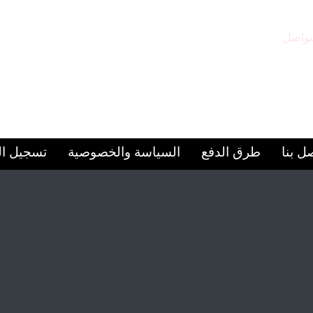
تواصل
مقر المركز
97156
الشارقة – المجاز 2
ل بنا
طرق الدفع
السياسة والخصوصية
تسجيل ا