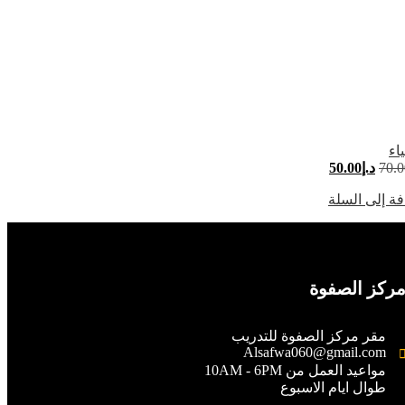
اء
70.0
د.إ
50.00
ة إلى السلة
ركز الصفوة
مقر مركز الصفوة للتدريب
Alsafwa060@gmail.com
مواعيد العمل من 10AM - 6PM
طوال ايام الاسبوع