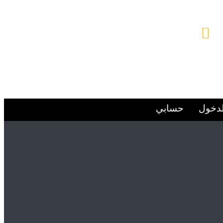
البريد الإلكتروني
Alsafwa060@gmail.com
لدخول
حسابي