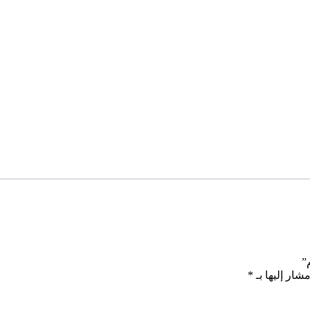
شار إليها بـ
*