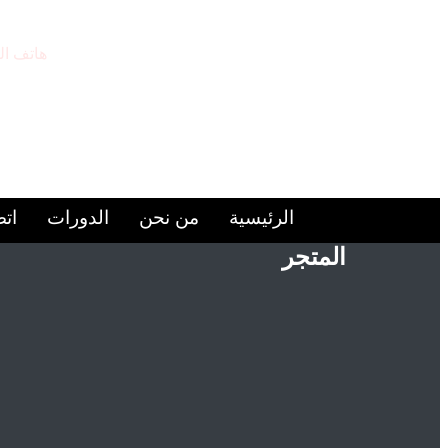
هاتف ال
9224446+
الرئيسية
من نحن
الدورات
اتص
المتجر