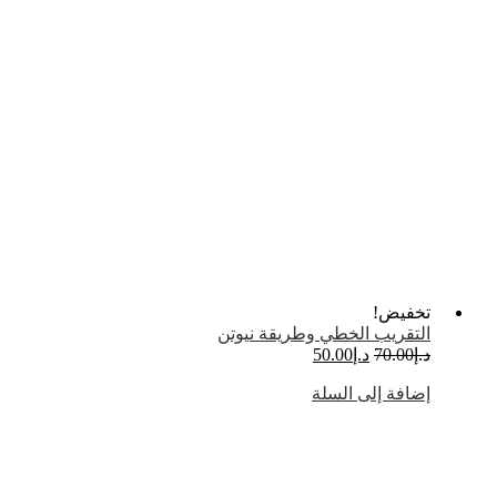
تخفيض!
التقريب الخطي وطريقة نيوتن
د.إ
70.00
د.إ
50.00
إضافة إلى السلة