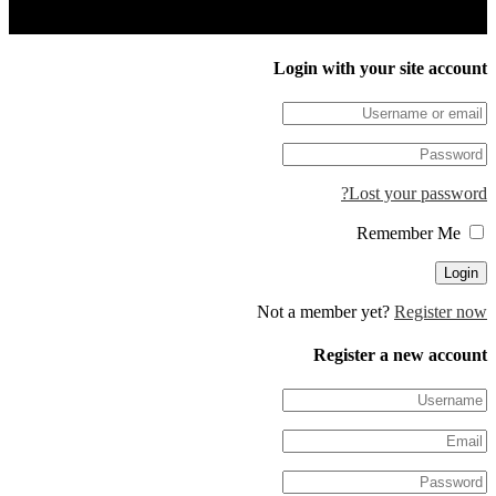
Login with your site 
Lost your pa
Not a member yet?
Regis
Register a new 