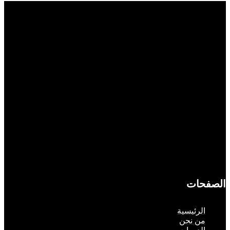
حات
لرئيسية
ن نحن