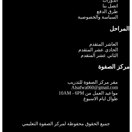
لدورات
تصل بنا
رق الدفع
لسياسة والخصوصية
حل
لعاشر المتقدم
لحادي عشر المتقدم
لثاني عشر المتقدم
الصفوة
قر مركز الصفوة للتدريب
Alsafwa060@gmail.co
واعيد العمل من 10AM - 6PM
وال ايام الاسبوع
جميع الحقوق محفوظة لمركز الصفوة التعليمي