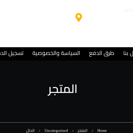
واصل
مقر المركز
9715
الشارقة – المجاز 2
 بنا
طرق الدفع
السياسة والخصوصية
تسجيل الد
المتجر
Home
المتجر
Uncategorized
الحال