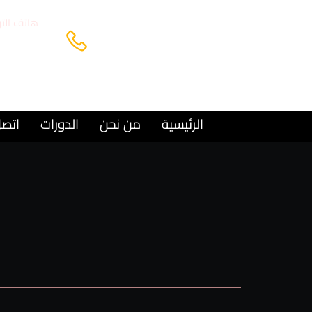
هاتف الت
69224446+
الرئيسية
من نحن
الدورات
اتصل