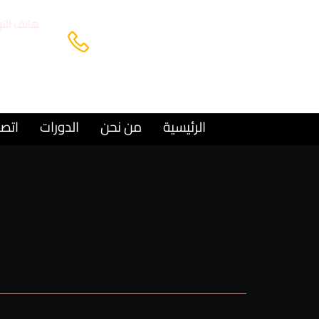
هاتف الت
69224446+
الرئيسية
من نحن
الدورات
اتصل