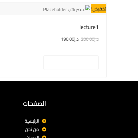
تخفيض!
lecture1
د.إ
200.00
د.إ
190.00
إضافة إلى السلة
الصفحات
الرئيسية
من نحن
الدورات