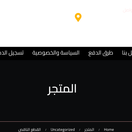
واصل
مقر المركز
9715
الشارقة – المجاز 2
 بنا
طرق الدفع
السياسة والخصوصية
تسجيل الد
المتجر
Home
المتجر
Uncategorized
القطع الناقص