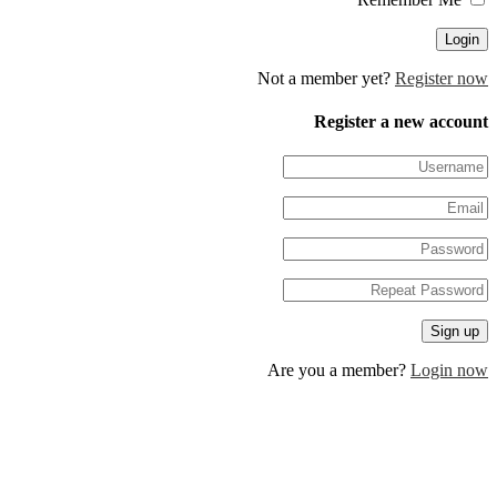
Not a member yet?
Regis
Register a new 
Are you a member?
Log