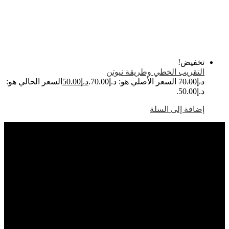
خفيض!
لتقريب الخطي وطريقة نيوتن
.إ
70.00
السعر الأصلي هو: د.إ70.00.
د.إ
50.00
السعر الحالي هو:
إ50.00.
ضافة إلى السلة