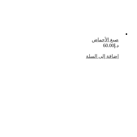
صيغ الأحماض
د.إ
60.00
إضافة إلى السلة