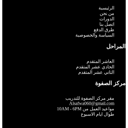
لرئيسية
ن نحن
لدورات
تصل بنا
رق الدفع
لسياسة والخصوصية
حل
لعاشر المتقدم
لحادي عشر المتقدم
لثاني عشر المتقدم
الصفوة
قر مركز الصفوة للتدريب
Alsafwa060@gmail.co
واعيد العمل من 10AM - 6PM
وال ايام الاسبوع