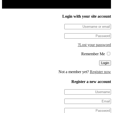
Login with your site 
Lost your pa
Not a member yet?
Regis
Register a new 