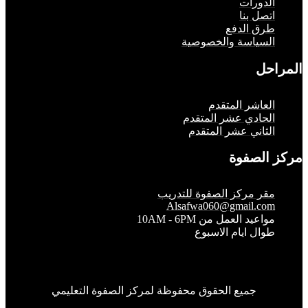
لدورات
تصل بنا
رق الدفع
لسياسة والخصوصية
حل
لعاشر المتقدم
لحادي عشر المتقدم
لثاني عشر المتقدم
الصفوة
قر مركز الصفوة للتدريب
Alsafwa060@gmail.co
واعيد العمل من 10AM - 6PM
وال ايام الاسبوع
جميع الحقوق محفوظة لمركز الصفوة التعليمي