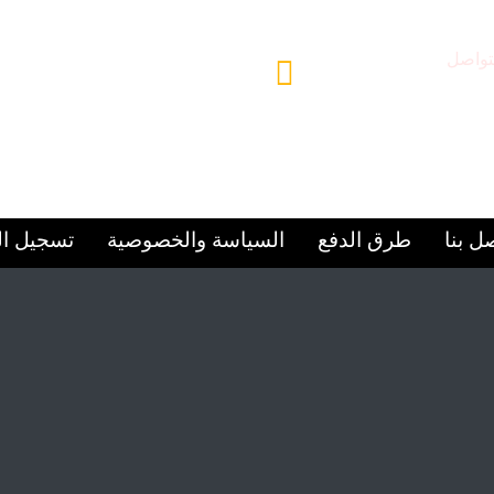
تواصل
مقر المركز
97156
الشارقة – المجاز 2
ل بنا
طرق الدفع
السياسة والخصوصية
تسجيل ا