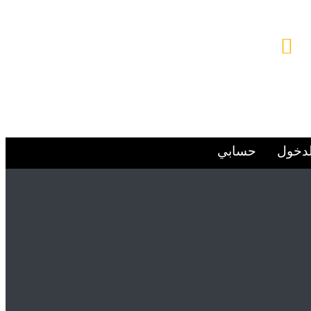
البريد الإلكتروني
Alsafwa060@gmail.com
لدخول
حسابي