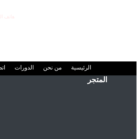
هاتف ال
9224446+
الرئيسية
من نحن
الدورات
اتص
المتجر