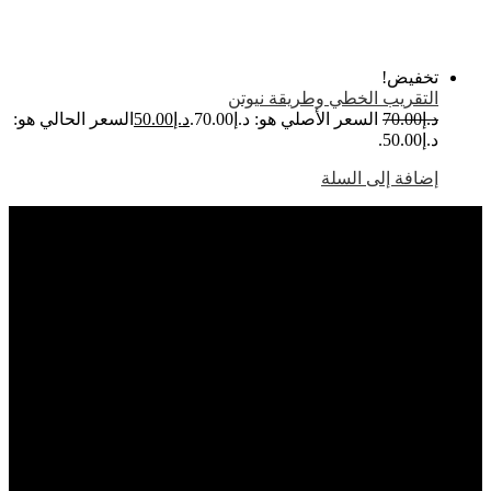
خفيض!
لتقريب الخطي وطريقة نيوتن
.إ
70.00
السعر الأصلي هو: د.إ70.00.
د.إ
50.00
السعر الحالي هو:
إ50.00.
ضافة إلى السلة