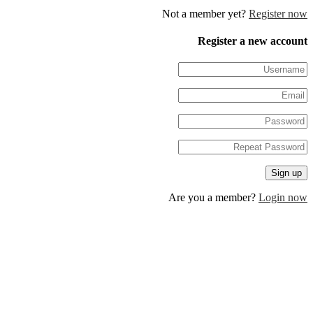
Not a member yet?
Regis
Register a new 
Are you a member?
Log