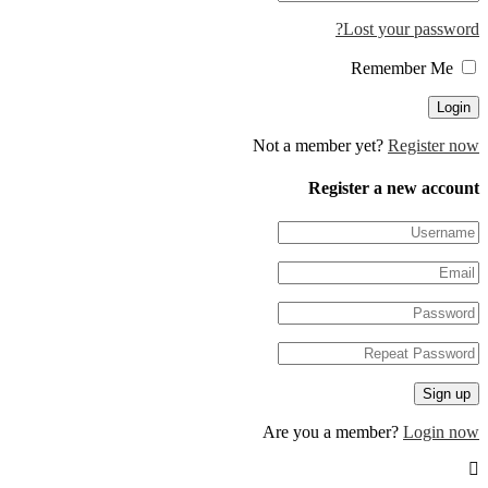
Lost your password?
Remember Me
Not a member yet?
Register now
Register a new account
Are you a member?
Login now