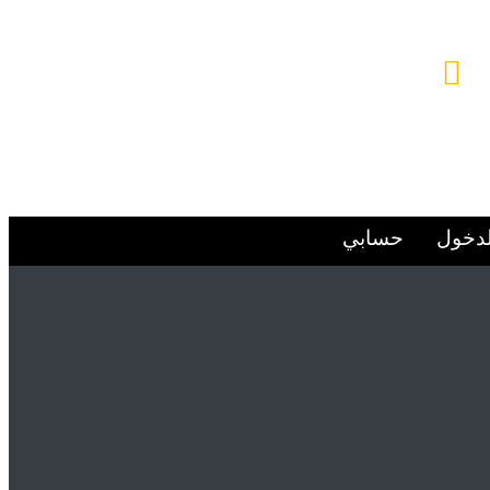
البريد الإلكتروني
Alsafwa060@gmail.com
لدخول
حسابي