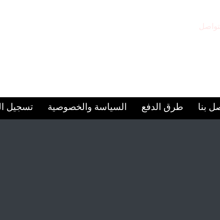
تواصل
مقر المركز
97156
الشارقة – المجاز 2
ل بنا
طرق الدفع
السياسة والخصوصية
تسجيل ا