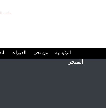
هاتف ال
9224446+
الرئيسية
من نحن
الدورات
اتص
المتجر