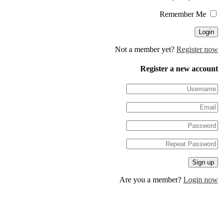
Not a member yet?
Regis
Register a new 
Are you a member?
Log