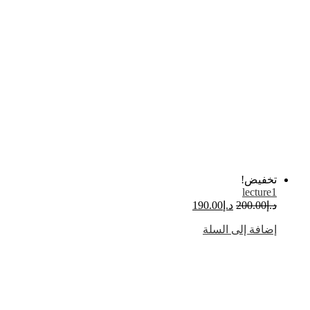
تخفيض!
lecture1
د.إ
200.00
د.إ
190.00
إضافة إلى السلة