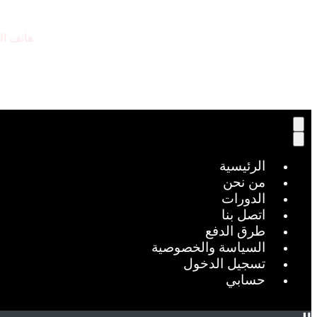
هاتف ال
9224446+
الرئيسية
من نحن
الدورات
اتصل بنا
طرق الدفع
السياسة والخصوصية
تسجيل الدخول
حسابي