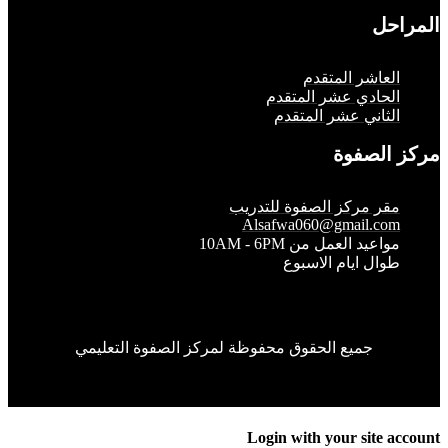
حل
لعاشر المتقدم
لحادي عشر المتقدم
لثاني عشر المتقدم
الصفوة
قر مركز الصفوة للتدريب
Alsafwa060@gmail.co
واعيد العمل من 10AM - 6PM
وال ايام الاسبوع
جميع الحقوق محفوظة لمركز الصفوة التعليمي
Login with your site 