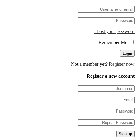
Lost your pa
Not a member yet?
Regis
Register a new 