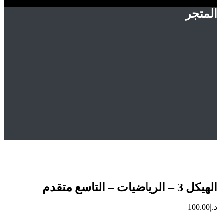
ر
Hom
المتجر
Uncategorized
يكل 3 – الرياضيات – التاسع متقدم
 التاسع متقدم
10