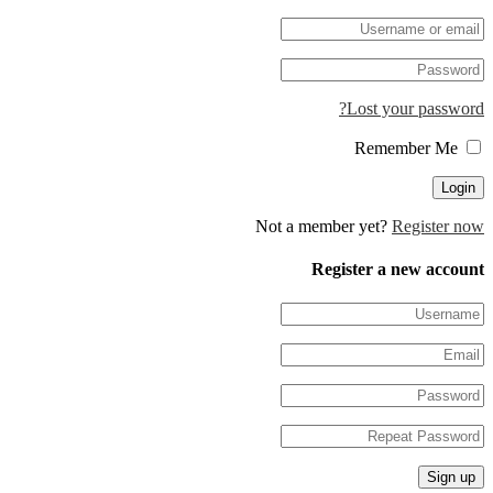
Lost your pa
Not a member yet?
Regis
Register a new 