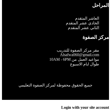
حل
لعاشر المتقدم
لحادي عشر المتقدم
لثاني عشر المتقدم
الصفوة
قر مركز الصفوة للتدريب
Alsafwa060@gmail.co
واعيد العمل من 10AM - 6PM
وال ايام الاسبوع
جميع الحقوق محفوظة لمركز الصفوة التعليمي
Login with your site 