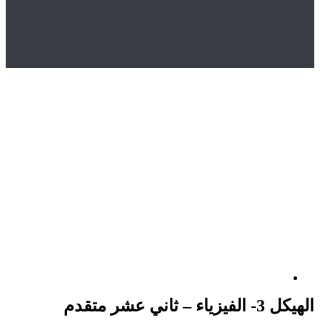
Hom
المتجر
Uncategorized
يكل 3- الفيزياء – ثاني عشر متقدم
اني عشر متقدم