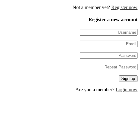
Not a member yet?
Regis
Register a new 
Are you a member?
Log