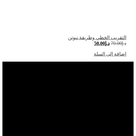
التقريب الخطي وطريقة نيوتن
د.إ
70.00
د.إ
50.00
إضافة إلى السلة