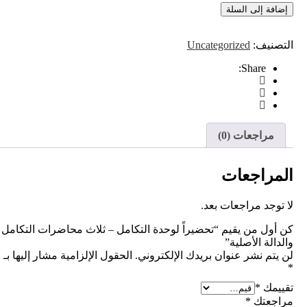
ة إلى السلة
اً
نيف:
Uncategorized
مل
Share:
رات
مل
ة
ية
راجعات (0)
راجعات
جد مراجعات بعد.
ل من يقيم “تحضيراً لوحدة التكامل – ثلاث محاضرات التكامل
لة الأصلية”
م نشر عنوان بريدك الإلكتروني.
الحقول الإلزامية مشار إليها بـ
مك
*
عتك
*