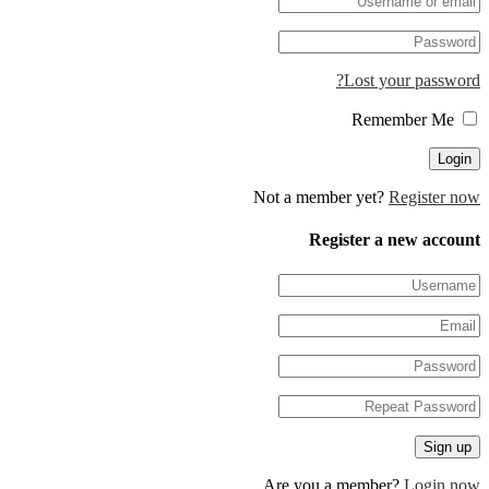
Lost your pa
Not a member yet?
Regis
Register a new 
Are you a member?
Log