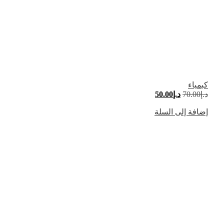
كبمياء
د.إ
70.00
د.إ
50.00
إضافة إلى السلة