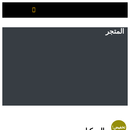
المتجر
Home
المتجر
Uncategorized
مولات المركبات
خفيض!