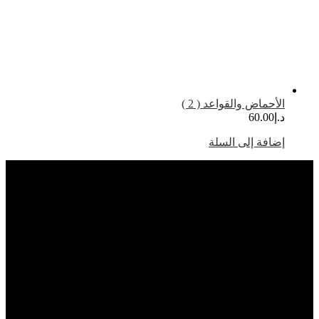
لأحماض والقواعد ( 2 )
.إ
60.00
ضافة إلى السلة