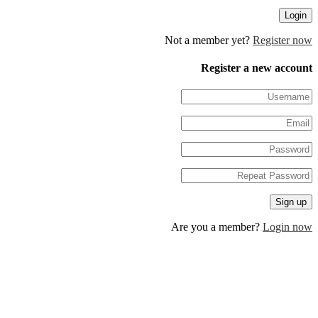
Not a member yet?
Regis
Register a new 
Are you a member?
Log