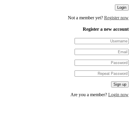
Not a member yet?
Regis
Register a new 
Are you a member?
Log