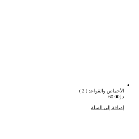
لأحماض والقواعد ( 2 )
.إ
60.00
ضافة إلى السلة