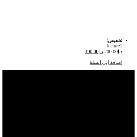
خفيض!
lecture
السعر
السعر
.إ
200.00
د.إ
190.00
الأصلي
الحالي
ضافة إلى السلة
هو:
هو:
د.إ200.00.
د.إ190.00.